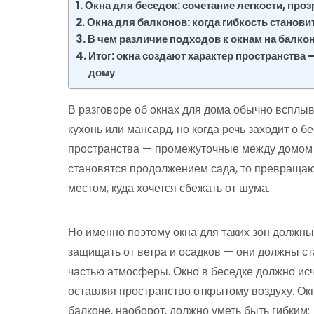
Окна для беседок: сочетание легкости, про
Окна для балконов: когда гибкость стано
В чем различие подходов к окнам на балкон
Итог: окна создают характер пространства
дому
В разговоре об окнах для дома обычно всплы
кухонь или мансард, но когда речь заходит о б
пространства — промежуточные между домом и
становятся продолжением сада, то превращают
местом, куда хочется сбежать от шума.
Но именно поэтому окна для таких зон должны
защищать от ветра и осадков — они должны с
частью атмосферы. Окно в беседке должно исч
оставляя пространство открытому воздуху. Ок
балконе, наоборот, должно уметь быть гибким: