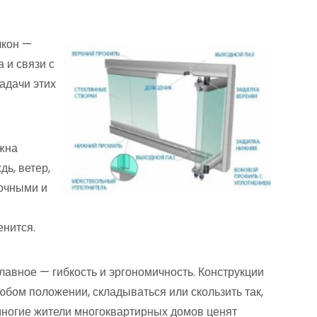
лкон —
 и связи с
адачи этих
лжна
ь, ветер,
очными и
енится.
лавное — гибкость и эргономичность. Конструкции
юбом положении, складываться или скользить так,
 многие жители многоквартирных домов ценят