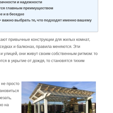
зрачности и надежности
вится главным преимуществом
е и в беседке
 — важно выбрать те, что подходят именно вашему
вают привычные конструкции для жилых комнат,
еседках и балконах, правила меняются. Эти
 улицей, они живут своим собственным ритмом: то
ся в укрытие от дождя, то становятся тихим
 не просто
тановиться
езать,
но на