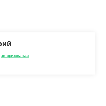
рий
о
авторизоваться
.