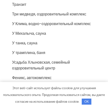
Транзит
Три медведя, оздоровительный комплекс
У Клима, водно-оздоровительный комплекс
У Михалыча, сауна
У танка, сауна
У трамплина, баня
Усадьба Хлыновская, семейный
оздоровительный центр
Феникс, автокомплекс
Хакасия-Спорт, физкультурно-
Этот веб-сайт использует файлы cookie для улучшения
оздоровительный комплекс
пользовательского опыта. Продолжая пользоваться сайтом, вы даете
согласие на использование файлов cookie.
OK
Хали-Гали, сауна