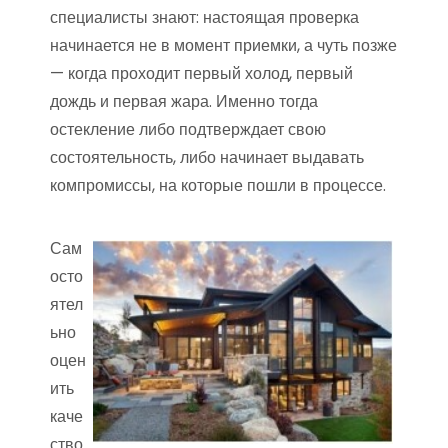
специалисты знают: настоящая проверка
начинается не в момент приемки, а чуть позже
— когда проходит первый холод, первый
дождь и первая жара. Именно тогда
остекление либо подтверждает свою
состоятельность, либо начинает выдавать
компромиссы, на которые пошли в процессе.
Сам
осто
ятел
ьно
оцен
ить
каче
ство