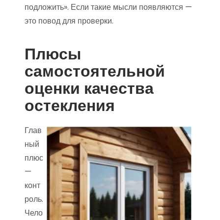
подложить». Если такие мысли появляются —
это повод для проверки.
Плюсы
самостоятельной
оценки качества
остекления
Глав
ный
плюс
—
конт
роль.
Чело