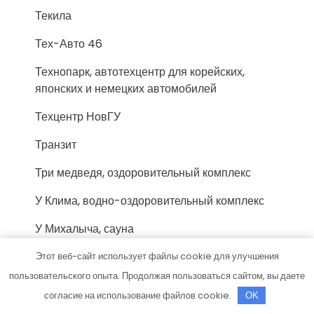
Текила
Тех-Авто 46
Технопарк, автотехцентр для корейских,
японских и немецких автомобилей
Техцентр НовГУ
Транзит
Три медведя, оздоровительный комплекс
У Клима, водно-оздоровительный комплекс
У Михалыча, сауна
У танка, сауна
Этот веб-сайт использует файлы cookie для улучшения
пользовательского опыта. Продолжая пользоваться сайтом, вы даете
У трамплина, баня
согласие на использование файлов cookie.
OK
Усадьба Хлыновская, семейный