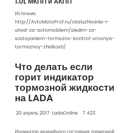
1.0L МКПП и АКПП
Источник:
http://AvtoMotoProf.ru/obsluzhivanie-i-
uhod-za-avtomobilem/sledim-za-
sostoyaniem-tormozov-kontrol-urovnya-
tormoznoy-zhidkosti/
Что делать если
горит индикатор
тормозной жидкости
на LADA
20 апрель 2017 LadaOnline 7 423
Индикатор аварийного состояния тормозной