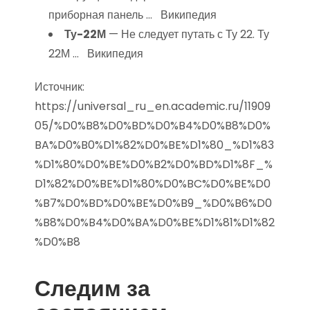
приборная панель … Википедия
Ту-22М
— Не следует путать с Ту 22. Ту
22М … Википедия
Источник:
https://universal_ru_en.academic.ru/11909
05/%D0%B8%D0%BD%D0%B4%D0%B8%D0%
BA%D0%B0%D1%82%D0%BE%D1%80_%D1%83
%D1%80%D0%BE%D0%B2%D0%BD%D1%8F_%
D1%82%D0%BE%D1%80%D0%BC%D0%BE%D0
%B7%D0%BD%D0%BE%D0%B9_%D0%B6%D0
%B8%D0%B4%D0%BA%D0%BE%D1%81%D1%82
%D0%B8
Следим за