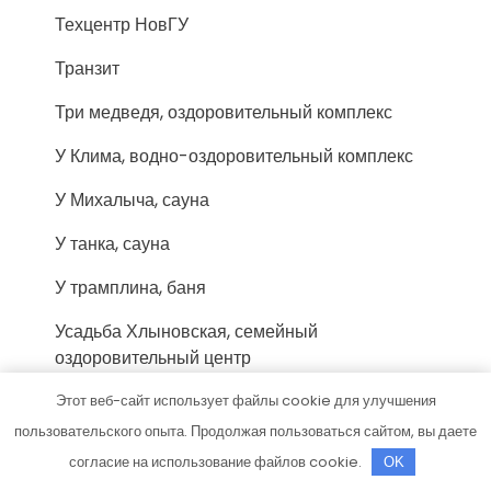
Техцентр НовГУ
Транзит
Три медведя, оздоровительный комплекс
У Клима, водно-оздоровительный комплекс
У Михалыча, сауна
У танка, сауна
У трамплина, баня
Усадьба Хлыновская, семейный
оздоровительный центр
Феникс, автокомплекс
Этот веб-сайт использует файлы cookie для улучшения
пользовательского опыта. Продолжая пользоваться сайтом, вы даете
Хакасия-Спорт, физкультурно-
согласие на использование файлов cookie.
OK
оздоровительный комплекс