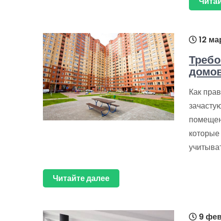
Читай
12 ма
Требо
домо
Как пра
зачасту
помещен
которые
учитыват
Читайте далее
9 фев