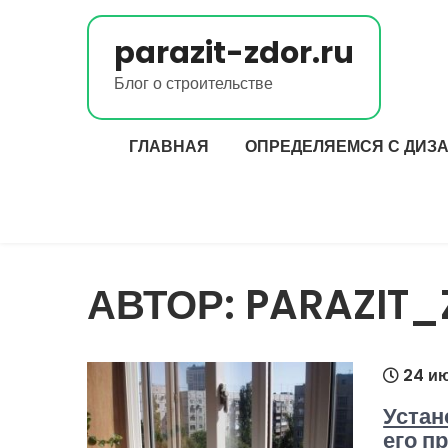
Перейти
к
parazit-zdor.ru
содержимому
Блог о строительстве
ГЛАВНАЯ
ОПРЕДЕЛЯЕМСЯ С ДИЗ
АВТОР:
PARAZIT_
24 ию
Устан
его п