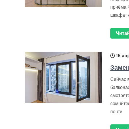
приёма 
шкафа-к
Читай
15 ап
Замен
Сейчас 
балкона
смотрятс
сомните
почти