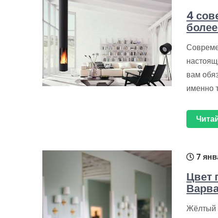
4 сов
боле
Совреме
настояще
вам обяз
именно т
Читай
7 янв
Цвет 
Варва
Жёлтый 